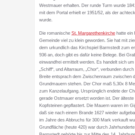
Westmauer erhalten. Der runde Turm wurde 1841
mit dem Portal erhielt er 1951/52, als der acht
wurde.
Die romanische
St. Margarethenkirche
hatte ein 
Gemeinde viel zu klein geworden. Sie hat mit zi
dem urkundlich das Kirchspiel Barmstedt zum e
936 an, doch gibt es dafür keine Belege. Bei G
einwandfrei ermittelt werden. Es handelt sich u
„Schiff“, und Altarraum, „Chor“, verbunden durc
Breite entsprach dem Zwischenraum zwischen de
Grundmauern stehen. Der Chor maß 5,30x 8 Mete
zum Kanzelaufgang. Ursprünglich endete der Chor
gerade Ostmauer ersetzt worden ist. Der älteste 
Kopfsteinen gepflastert. Die Mauern waren im Gip
daß sie nach einem Brande 1627 wieder aufgebaut
im Jahre des Abbruchs für 300 Mark verkauft wur
Grundfläche (heute 420) war durch Jahrhunderte
Barmstedt gehörte bis zur Mitte des 14. Jahrhun