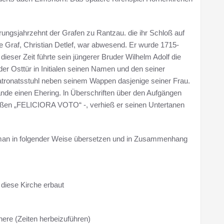
rungsjahrzehnt der Grafen zu Rantzau. die ihr Schloß auf
de Graf, Christian Detlef, war abwesend. Er wurde 1715-
ieser Zeit führte sein jüngerer Bruder Wilhelm Adolf die
der Osttür in Initialen seinen Namen und den seiner
tronatsstuhl neben seinem Wappen dasjenige seiner Frau.
de einen Ehering. ln Überschriften über den Aufgängen
ußen „FELICIORA VOTO“ -, verhieß er seinen Untertanen
man in folgender Weise übersetzen und in Zusammenhang
 diese Kirche erbaut
ere (Zeiten herbeizuführen)