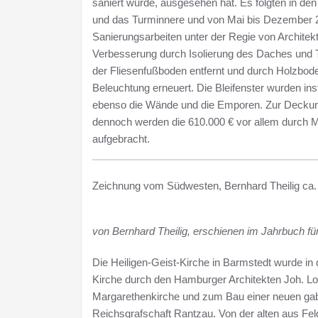
saniert wurde, ausgesehen hat. Es folgten in 
und das Turminnere und von Mai bis Dezember 2
Sanierungsarbeiten unter der Regie von Architekt
Verbesserung durch Isolierung des Daches und 
der Fliesenfußboden entfernt und durch Holzbode
Beleuchtung erneuert. Die Bleifenster wurden insta
ebenso die Wände und die Emporen. Zur Deckung
dennoch werden die 610.000 € vor allem durch M
aufgebracht.
Zeichnung vom Südwesten, Bernhard Theilig ca.
von Bernhard Theilig, erschienen im Jahrbuch fü
Die Heiligen-Geist-Kirche in Barmstedt wurde in
Kirche durch den Hamburger Architekten Joh. Lo
Margarethenkirche und zum Bau einer neuen gab 
Reichsgrafschaft Rantzau. Von der alten aus Fel