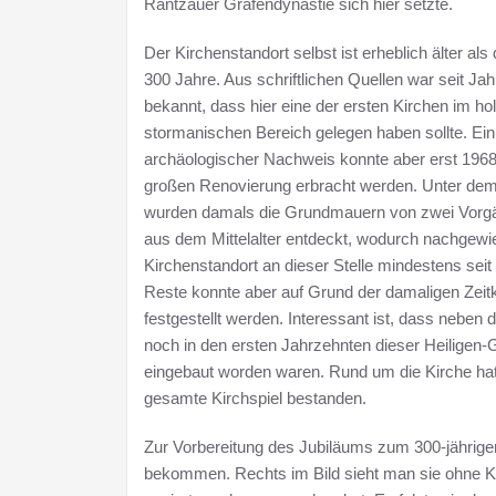
Rantzauer Grafendynastie sich hier setzte.
Der Kirchenstandort selbst ist erheblich älter als
300 Jahre. Aus schriftlichen Quellen war seit Ja
bekannt, dass hier eine der ersten Kirchen im hol
stormanischen Bereich gelegen haben sollte. Ein
archäologischer Nachweis konnte aber erst 1968 
großen Renovierung erbracht werden. Unter de
wurden damals die Grundmauern von zwei Vorg
aus dem Mittelalter entdeckt, wodurch nachgewi
Kirchenstandort an dieser Stelle mindestens seit 
Reste konnte aber auf Grund der damaligen Zei
festgestellt werden. Interessant ist, dass neb
noch in den ersten Jahrzehnten dieser Heiligen-G
eingebaut worden waren. Rund um die Kirche hatt
gesamte Kirchspiel bestanden.
Zur Vorbereitung des Jubiläums zum 300-jährig
bekommen. Rechts im Bild sieht man sie ohne Ku