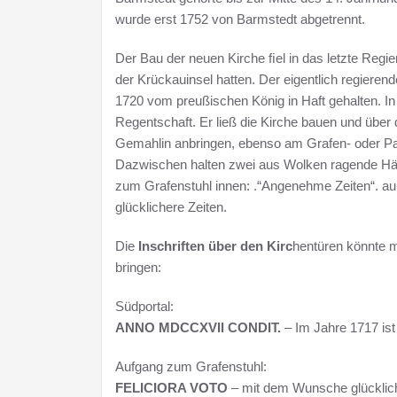
wurde erst 1752 von Barmstedt abgetrennt.
Der Bau der neuen Kirche ﬁel in das letzte Regie
der Krückauinsel hatten. Der eigentlich regieren
1720 vom preußischen König in Haft gehalten. In d
Regentschaft. Er ließ die Kirche bauen und über 
Gemahlin anbringen, ebenso am Grafen- oder Pa
Dazwischen halten zwei aus Wolken ragende Hän
zum Grafenstuhl innen: .“Angenehme Zeiten“. a
glücklichere Zeiten.
Die
Inschriften über den Kirc
hentüren könnte 
bringen:
Südportal:
ANNO MDCCXVII CONDIT.
– Im Jahre 1717 ist
Aufgang zum Grafenstuhl:
FELICIORA VOTO
– mit dem Wunsche glücklich