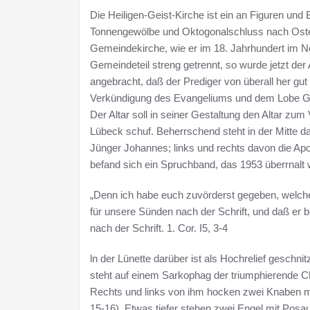
Die Heiligen-Geist-Kirche ist ein an Figuren und 
Tonnengewölbe und Oktogonalschluss nach Osten
Gemeindekirche, wie er im 18. Jahrhundert im N
Gemeindeteil streng getrennt, so wurde jetzt der 
angebracht, daß der Prediger von überall her gut
Verkündigung des Evangeliums und dem Lobe G
Der Altar soll in seiner Gestaltung den Altar zum
Lübeck schuf. Beherrschend steht in der Mitte d
Jünger Johannes; links und rechts davon die Ap
befand sich ein Spruchband, das 1953 überrnalt 
„Denn ich habe euch zuvörderst gegeben, welch
für unsere Sünden nach der Schrift, und daß er b
nach der Schrift. 1. Cor. I5, 3-4
ln der Lünette darüber ist als Hochrelief gesch
steht auf einem Sarkophag der triumphierende C
Rechts und links von ihm hocken zwei Knaben 
15-16). Etwas tiefer stehen zwei Engel mit Posa