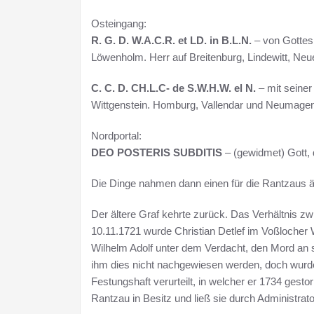
Osteingang:
R. G. D. W.A.C.R. et LD. in B.L.N.
– von Gottes
Löwenholm. Herr auf Breitenburg, Lindewitt, Neu
C. C. D. CH.L.C- de S.W.H.W. el N.
– mit seiner
Wittgenstein. Homburg, Vallendar und Neumage
Nordportal:
DEO POSTERIS SUBDITIS
– (gewidmet) Gott,
Die Dinge nahmen dann einen für die Rantzaus ä
Der ältere Graf kehrte zurück. Das Verhältnis 
10.11.1721 wurde Christian Detlef im Voßlocher
Wilhelm Adolf unter dem Verdacht, den Mord an s
ihm dies nicht nachgewiesen werden, doch wurd
Festungshaft verurteilt, in welcher er 1734 gest
Rantzau in Besitz und ließ sie durch Administrat