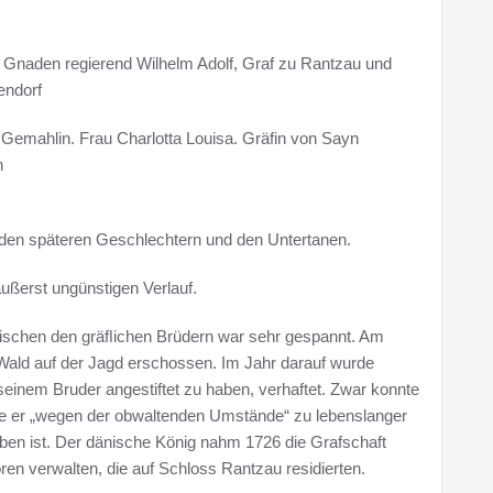
 Gnaden regierend Wilhelm Adolf, Graf zu Rantzau und
endorf
 Gemahlin. Frau Charlotta Louisa. Gräfin von Sayn
n
 den späteren Geschlechtern und den Untertanen.
ußerst ungünstigen Verlauf.
zwischen den gräﬂichen Brüdern war sehr gespannt. Am
 Wald auf der Jagd erschossen. Im Jahr darauf wurde
einem Bruder angestiftet zu haben, verhaftet. Zwar konnte
e er „wegen der obwaltenden Umstände“ zu lebenslanger
orben ist. Der dänische König nahm 1726 die Grafschaft
oren verwalten, die auf Schloss Rantzau residierten.