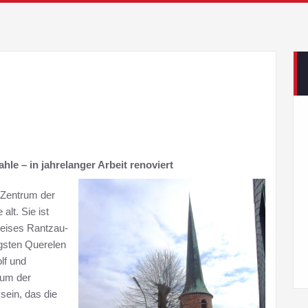
le – in jahrelanger Arbeit renoviert
m Zentrum der
lt. Sie ist
reises Rantzau-
igsten Querelen
lf und
rum der
sein, das die