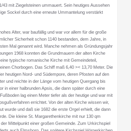
/43 mit Ziegelsteinen ummauert. Sein heutiges Aussehen
eckige Sockel durch eine erneute Ummantelung verstärkt
hohes Alter, war baufällig und war vor allem für die große
emlicher Sicherheit schon 1140 bestanden, dem Jahre, in
rsten Mal genannt wird. Manche nehmen als Gründungsjahr
rabungen 1968 konnten die Grundmauern der alten Kirche
m eine typische romanische Kirche mit Gemeindeteil,
h einen Chorbogen. Das Schiff maß 6,40 >< 13,70 Meter. Die
r heutigen Nord- und Südempore, deren Pfosten auf den
r und reichte in der Länge vom heutigen Quergang bis
 in einer halbrunden Apsis, die dann später durch eine
Fußboden lag einen Meter tiefer als der heutige und war mit
sgußverfahren errichtet. Von der alten Kirche wissen wir,
 wurde und daß sie 1682 die erste Orgel erhielt, die dann
de. Die kleine St. Margarethenkirche mit nur 130 qm
 der Mittelpunkt einer großen Gemeinde. Zum Urkirchspiel
derts auch Elmshorn. Das spätere Kirchspiel Hörnerkirchen