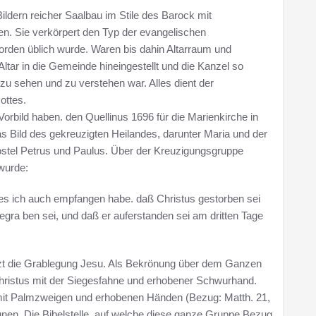
Bildern reicher Saalbau im Stile des Barock mit
. Sie verkörpert den Typ der evangelischen
orden üblich wurde. Waren bis dahin Altarraum und
Altar in die Gemeinde hineingestellt und die Kanzel so
 zu sehen und zu verstehen war. Alles dient der
ottes.
 Vorbild haben. den Quellinus 1696 für die Marienkirche in
as Bild des gekreuzigten Heilandes, darunter Maria und der
ostel Petrus und Paulus. Über der Kreuzigungsgruppe
wurde:
es ich auch empfangen habe. daß Christus gestorben sei
egra ben sei, und daß er auferstanden sei am dritten Tage
nitzt die Grablegung Jesu. Als Bekrönung über dem Ganzen
hristus mit der Siegesfahne und erhobener Schwurhand.
mit Palmzweigen und erhobenen Händen (Bezug: Matth. 21,
unen. Die Bibelstelle, auf welche diese ganze Gruppe Bezug