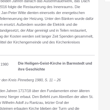
den beiden Jahren danach das Außenmauerwerk, das Dach
016 folgte die Restaurierung des Innenraums. Die
 Jan-Peter Witte dienten einerseits der energetischen
Teilerneuerung der Heizung. Unter den Bänken wurde dafür
n ersetzt. Außerdem wurden die Elektrik und die
ndgesetzt, der Altar gereinigt und in Teilen restauriert,
 der Kosten werden seit langer Zeit Spenden gesammelt,
ittel der Kirchengemeinde und des Kirchenkreises
Die Heiligen-Geist-Kirche in Barmstedt und
 1980
ihre Geschichte
r den Kreis Pinneberg 1980, S. 11 – 26
 den Jahren 1717/18 über den Fundamenten einer älteren
renz Nerger erbaut. Den Befehl zum Abreißen der alten St.
Wilhelm Adolf zu Rantzau, letzter Graf der
dsteinen erbauten Kirche blieben der Turm und die