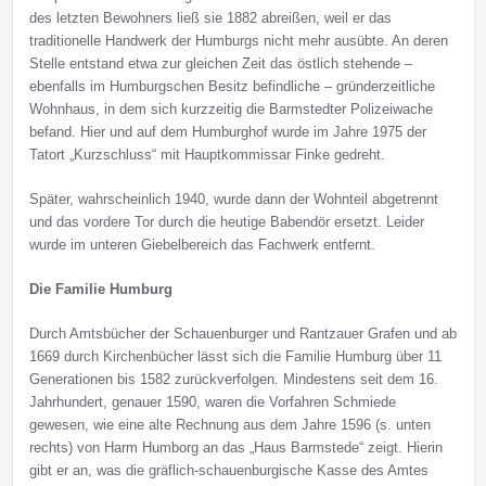
des letzten Bewohners ließ sie 1882 abreißen, weil er das
traditionelle Handwerk der Humburgs nicht mehr ausübte. An deren
Stelle entstand etwa zur gleichen Zeit das östlich stehende –
ebenfalls im Humburgschen Besitz befindliche – gründerzeitliche
Wohnhaus, in dem sich kurzzeitig die Barmstedter Polizeiwache
befand. Hier und auf dem Humburghof wurde im Jahre 1975 der
Tatort „Kurzschluss“ mit Hauptkommissar Finke gedreht.
Später, wahrscheinlich 1940, wurde dann der Wohnteil abgetrennt
und das vordere Tor durch die heutige Babendör ersetzt. Leider
wurde im unteren Giebelbereich das Fachwerk entfernt.
Die Familie Humburg
Durch Amtsbücher der Schauenburger und Rantzauer Grafen und ab
1669 durch Kirchenbücher lässt sich die Familie Humburg über 11
Generationen bis 1582 zurückverfolgen. Mindestens seit dem 16.
Jahrhundert, genauer 1590, waren die Vorfahren Schmiede
gewesen, wie eine alte Rechnung aus dem Jahre 1596 (s. unten
rechts) von Harm Humborg an das „Haus Barmstede“ zeigt. Hierin
gibt er an, was die gräflich-schauenburgische Kasse des Amtes