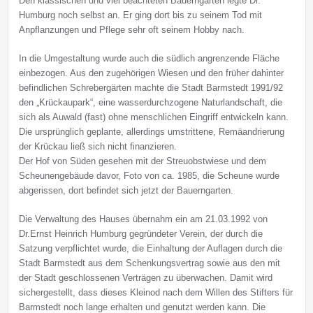
Den klassischen und viel beachteten Bauerngarten legte Dr.
Humburg noch selbst an. Er ging dort bis zu seinem Tod mit
Anpflanzungen und Pflege sehr oft seinem Hobby nach.
In die Umgestaltung wurde auch die südlich angrenzende Fläche
einbezogen. Aus den zugehörigen Wiesen und den früher dahinter
befindlichen Schrebergärten machte die Stadt Barmstedt 1991/92
den „Krückaupark“, eine wasserdurchzogene Naturlandschaft, die
sich als Auwald (fast) ohne menschlichen Eingriff entwickeln kann.
Die ursprünglich geplante, allerdings umstrittene, Remäandrierung
der Krückau ließ sich nicht finanzieren.
Der Hof von Süden gesehen mit der Streuobstwiese und dem
Scheunengebäude davor, Foto von ca. 1985, die Scheune wurde
abgerissen, dort befindet sich jetzt der Bauerngarten.
Die Verwaltung des Hauses übernahm ein am 21.03.1992 von
Dr.Ernst Heinrich Humburg gegründeter Verein, der durch die
Satzung verpflichtet wurde, die Einhaltung der Auflagen durch die
Stadt Barmstedt aus dem Schenkungsvertrag sowie aus den mit
der Stadt geschlossenen Verträgen zu überwachen. Damit wird
sichergestellt, dass dieses Kleinod nach dem Willen des Stifters für
Barmstedt noch lange erhalten und genutzt werden kann. Die