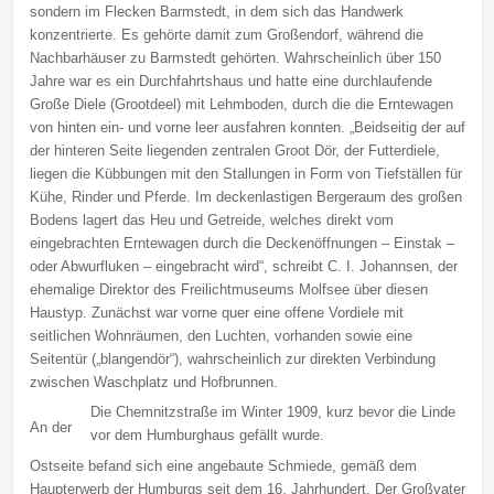
sondern im Flecken Barmstedt, in dem sich das Handwerk
konzentrierte. Es gehörte damit zum Großendorf, während die
Nachbarhäuser zu Barmstedt gehörten. Wahrscheinlich über 150
Jahre war es ein Durchfahrtshaus und hatte eine durchlaufende
Große Diele (Grootdeel) mit Lehmboden, durch die die Erntewagen
von hinten ein- und vorne leer ausfahren konnten. „Beidseitig der auf
der hinteren Seite liegenden zentralen Groot Dör, der Futterdiele,
liegen die Kübbungen mit den Stallungen in Form von Tiefställen für
Kühe, Rinder und Pferde. Im deckenlastigen Bergeraum des großen
Bodens lagert das Heu und Getreide, welches direkt vom
eingebrachten Erntewagen durch die Deckenöffnungen – Einstak –
oder Abwurfluken – eingebracht wird“, schreibt C. I. Johannsen, der
ehemalige Direktor des Freilichtmuseums Molfsee über diesen
Haustyp. Zunächst war vorne quer eine offene Vordiele mit
seitlichen Wohnräumen, den Luchten, vorhanden sowie eine
Seitentür („blangendör“), wahrscheinlich zur direkten Verbindung
zwischen Waschplatz und Hofbrunnen.
Die Chemnitzstraße im Winter 1909, kurz bevor die Linde
An der
vor dem Humburghaus gefällt wurde.
Ostseite befand sich eine angebaute Schmiede, gemäß dem
Haupterwerb der Humburgs seit dem 16. Jahrhundert. Der Großvater