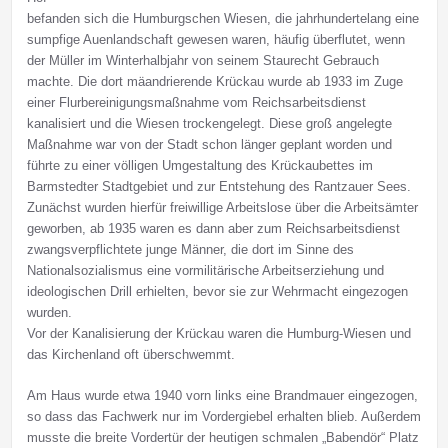
befanden sich die Humburgschen Wiesen, die jahrhundertelang eine
sumpfige Auenlandschaft gewesen waren, häufig überflutet, wenn
der Müller im Winterhalbjahr von seinem Staurecht Gebrauch
machte. Die dort mäandrierende Krückau wurde ab 1933 im Zuge
einer Flurbereinigungsmaßnahme vom Reichsarbeitsdienst
kanalisiert und die Wiesen trockengelegt. Diese groß angelegte
Maßnahme war von der Stadt schon länger geplant worden und
führte zu einer völligen Umgestaltung des Krückaubettes im
Barmstedter Stadtgebiet und zur Entstehung des Rantzauer Sees.
Zunächst wurden hierfür freiwillige Arbeitslose über die Arbeitsämter
geworben, ab 1935 waren es dann aber zum Reichsarbeitsdienst
zwangsverpflichtete junge Männer, die dort im Sinne des
Nationalsozialismus eine vormilitärische Arbeitserziehung und
ideologischen Drill erhielten, bevor sie zur Wehrmacht eingezogen
wurden.
Vor der Kanalisierung der Krückau waren die Humburg-Wiesen und
das Kirchenland oft überschwemmt.
Am Haus wurde etwa 1940 vorn links eine Brandmauer eingezogen,
so dass das Fachwerk nur im Vordergiebel erhalten blieb. Außerdem
musste die breite Vordertür der heutigen schmalen „Babendör“ Platz