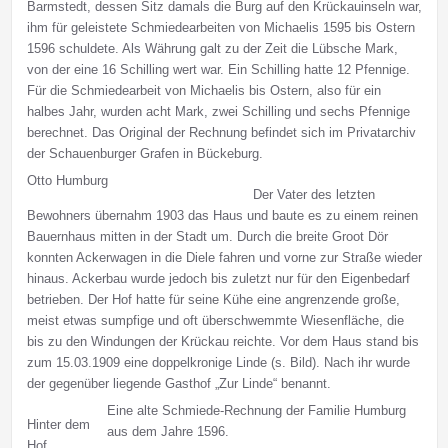
Barmstedt, dessen Sitz damals die Burg auf den Krückauinseln war,
ihm für geleistete Schmiedearbeiten von Michaelis 1595 bis Ostern
1596 schuldete. Als Währung galt zu der Zeit die Lübsche Mark,
von der eine 16 Schilling wert war. Ein Schilling hatte 12 Pfennige.
Für die Schmiedearbeit von Michaelis bis Ostern, also für ein
halbes Jahr, wurden acht Mark, zwei Schilling und sechs Pfennige
berechnet. Das Original der Rechnung befindet sich im Privatarchiv
der Schauenburger Grafen in Bückeburg.
Otto Humburg
Der Vater des letzten
Bewohners übernahm 1903 das Haus und baute es zu einem reinen
Bauernhaus mitten in der Stadt um. Durch die breite Groot Dör
konnten Ackerwagen in die Diele fahren und vorne zur Straße wieder
hinaus. Ackerbau wurde jedoch bis zuletzt nur für den Eigenbedarf
betrieben. Der Hof hatte für seine Kühe eine angrenzende große,
meist etwas sumpfige und oft überschwemmte Wiesenfläche, die
bis zu den Windungen der Krückau reichte. Vor dem Haus stand bis
zum 15.03.1909 eine doppelkronige Linde (s. Bild). Nach ihr wurde
der gegenüber liegende Gasthof „Zur Linde“ benannt.
Eine alte Schmiede-Rechnung der Familie Humburg
Hinter dem
aus dem Jahre 1596.
Hof