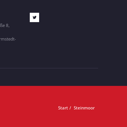
aße 8,
rmstedt-
Start
Steinmoor